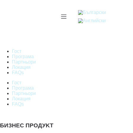
Гост
Програма
Партньори
Локация
FAQs
Гост
Програма
Партньори
Локация
FAQs
БИЗНЕС ПРОДУKT