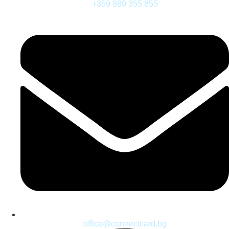
+359 889 355 855
office@connectcard.bg