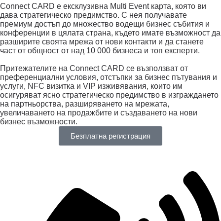
Connect CARD е ексклузивна Multi Event карта, която ви
дава стратегическо предимство. С нея получавате
премиум достъп до множество водещи бизнес събития и
конференции в цялата страна, където имате възможност да
разширите своята мрежа от нови контакти и да станете
част от общност от над 10 000 бизнеса и топ експерти.
Притежателите на Connect CARD се възползват от
преференциални условия, отстъпки за бизнес пътувания и
услуги, NFC визитка и VIP изживявания, които им
осигуряват ясно стратегическо предимство в изграждането
на партньорства, разширяването на мрежата,
увеличаването на продажбите и създаването на нови
бизнес възможности.
Безплатна регистрация