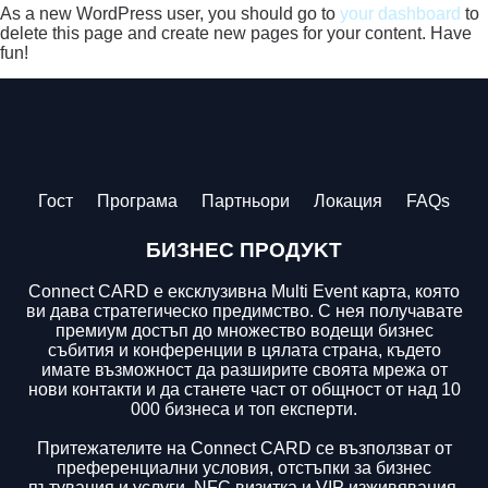
As a new WordPress user, you should go to
your dashboard
to
delete this page and create new pages for your content. Have
fun!
Гост
Програма
Партньори
Локация
FAQs
БИЗНЕС ПРОДУKT
Connect CARD е ексклузивна Multi Event карта, която
ви дава стратегическо предимство. С нея получавате
премиум достъп до множество водещи бизнес
събития и конференции в цялата страна, където
имате възможност да разширите своята мрежа от
нови контакти и да станете част от общност от над 10
000 бизнеса и топ експерти.
Притежателите на Connect CARD се възползват от
преференциални условия, отстъпки за бизнес
пътувания и услуги, NFC визитка и VIP изживявания,